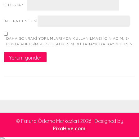
E-POSTA
*
İNTERNET SITESI
DAHA SONRAKI YORUMLARIMDA KULLANILMASI IÇIN ADIM, E-
POSTA ADRESIM VE SITE ADRESIM BU TARAYICIYA KAYDEDILSIN.
© Fatura Ödeme Merkezleri 2026
|
Designed by
PixaHive.com
.