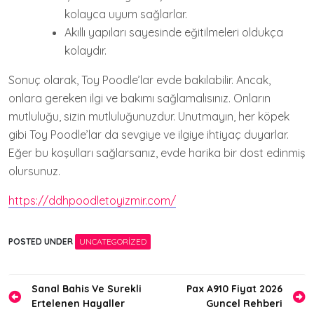
kolayca uyum sağlarlar.
Akıllı yapıları sayesinde eğitilmeleri oldukça
kolaydır.
Sonuç olarak, Toy Poodle’lar evde bakılabilir. Ancak,
onlara gereken ilgi ve bakımı sağlamalısınız. Onların
mutluluğu, sizin mutluluğunuzdur. Unutmayın, her köpek
gibi Toy Poodle’lar da sevgiye ve ilgiye ihtiyaç duyarlar.
Eğer bu koşulları sağlarsanız, evde harika bir dost edinmiş
olursunuz.
https://ddhpoodletoyizmir.com/
POSTED UNDER
UNCATEGORIZED
Yazı
Sanal Bahis Ve Surekli
Pax A910 Fiyat 2026
Ertelenen Hayaller
Guncel Rehberi
gezinmesi