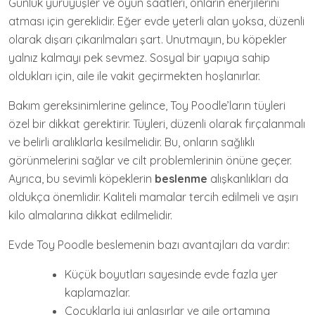
Günlük yürüyüşler ve oyun saatleri, onların enerjilerini
atması için gereklidir. Eğer evde yeterli alan yoksa, düzenli
olarak dışarı çıkarılmaları şart. Unutmayın, bu köpekler
yalnız kalmayı pek sevmez. Sosyal bir yapıya sahip
oldukları için, aile ile vakit geçirmekten hoşlanırlar.
Bakım gereksinimlerine gelince, Toy Poodle’ların tüyleri
özel bir dikkat gerektirir. Tüyleri, düzenli olarak fırçalanmalı
ve belirli aralıklarla kesilmelidir. Bu, onların sağlıklı
görünmelerini sağlar ve cilt problemlerinin önüne geçer.
Ayrıca, bu sevimli köpeklerin
beslenme
alışkanlıkları da
oldukça önemlidir. Kaliteli mamalar tercih edilmeli ve aşırı
kilo almalarına dikkat edilmelidir.
Evde Toy Poodle beslemenin bazı avantajları da vardır:
Küçük boyutları sayesinde evde fazla yer
kaplamazlar.
Çocuklarla iyi anlaşırlar ve aile ortamına