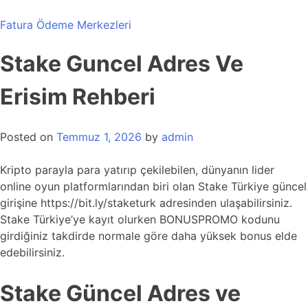
Skip
Fatura Ödeme Merkezleri
to
Fatura Ödeme Merkezleri
content
Stake Guncel Adres Ve
Erisim Rehberi
Posted on
Temmuz 1, 2026
by
admin
Kripto parayla para yatırıp çekilebilen, dünyanın lider
online oyun platformlarından biri olan Stake Türkiye güncel
girişine https://bit.ly/staketurk adresinden ulaşabilirsiniz.
Stake Türkiye’ye kayıt olurken BONUSPROMO kodunu
girdiğiniz takdirde normale göre daha yüksek bonus elde
edebilirsiniz.
Stake Güncel Adres ve