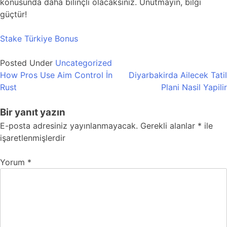
konusunda daha bilinçli olacaksınız. Unutmayın, bilgi
güçtür!
Stake Türkiye Bonus
Posted Under
Uncategorized
Yazı
How Pros Use Aim Control İn
Diyarbakirda Ailecek Tatil
Rust
Plani Nasil Yapilir
gezinmesi
Bir yanıt yazın
E-posta adresiniz yayınlanmayacak.
Gerekli alanlar
*
ile
işaretlenmişlerdir
Yorum
*