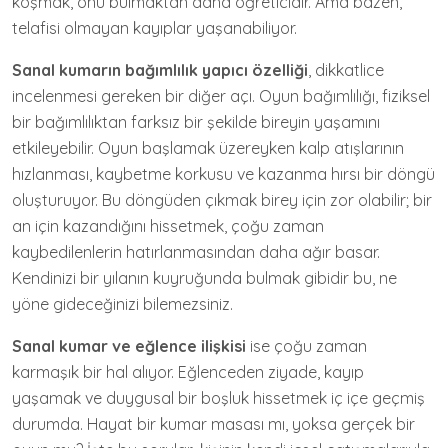
koşmak, onu bulmaktan daha öğreticidir. Ama bazen,
telafisi olmayan kayıplar yaşanabiliyor.
Sanal kumarın bağımlılık yapıcı özelliği
, dikkatlice
incelenmesi gereken bir diğer açı. Oyun bağımlılığı, fiziksel
bir bağımlılıktan farksız bir şekilde bireyin yaşamını
etkileyebilir. Oyun başlamak üzereyken kalp atışlarının
hızlanması, kaybetme korkusu ve kazanma hırsı bir döngü
oluşturuyor. Bu döngüden çıkmak birey için zor olabilir; bir
an için kazandığını hissetmek, çoğu zaman
kaybedilenlerin hatırlanmasından daha ağır basar.
Kendinizi bir yılanın kuyruğunda bulmak gibidir bu, ne
yöne gideceğinizi bilemezsiniz.
Sanal kumar ve eğlence ilişkisi
ise çoğu zaman
karmaşık bir hal alıyor. Eğlenceden ziyade, kayıp
yaşamak ve duygusal bir boşluk hissetmek iç içe geçmiş
durumda. Hayat bir kumar masası mı, yoksa gerçek bir