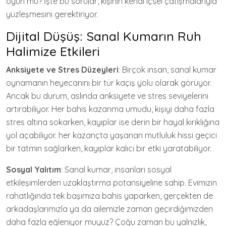
oyun mu? İşte bu sorular, kişinin kendi içsel çatışmalarıyla
yüzleşmesini gerektiriyor.
Dijital Düşüş: Sanal Kumarın Ruh
Halimize Etkileri
Anksiyete ve Stres Düzeyleri
: Birçok insan, sanal kumar
oynamanın heyecanını bir tür kaçış yolu olarak görüyor.
Ancak bu durum, aslında anksiyete ve stres seviyelerini
artırabiliyor. Her bahis kazanma umudu, kişiyi daha fazla
stres altına sokarken, kayıplar ise derin bir hayal kırıklığına
yol açabiliyor. her kazançta yaşanan mutluluk hissi geçici
bir tatmin sağlarken, kayıplar kalıcı bir etki yaratabiliyor.
Sosyal Yalıtım
: Sanal kumar, insanları sosyal
etkileşimlerden uzaklaştırma potansiyeline sahip. Evimizin
rahatlığında tek başımıza bahis yaparken, gerçekten de
arkadaşlarımızla ya da ailemizle zaman geçirdiğimizden
daha fazla eğleniyor muyuz? Çoğu zaman bu yalnızlık,