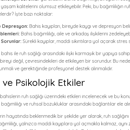
yaşam kalitelerini olumsuz etkileyebilir. Peki, bu bağımlılığın ru
elerdir? İşte bazı noktalar:
e Depresyon:
Bahis kayıpları, bireyde kaygı ve depresyon belirtil
oblemleri:
Bahis bağımlılığı, aile ve arkadaş ilişkilerini zedeleyebi
 Sorunlar:
Sürekli kayıplar, maddi sıkıntılara yol açarak stres se
bahis ile ruh sağlığı arasındaki ilişki karmaşık bir yapıya sahipt
 bireyi değil, çevresindekileri de etkileyen bir sorundur. Bu ned
unmalı ve gerektiğinde profesyonel destek alınmalıdır.
 ve Psikolojik Etkiler
hislerin ruh sağlığı üzerindeki etkileri incelenecek ve bu kon
 bağımlılığı ve ruhsal bozukluklar arasındaki bağlantılar ele alı
lerin hayatında beklenmedik bir şekilde yer alarak, ruh sağlığın
s bağımlılığı, yalnızca maddi kayıplara yol açmakla kalmaz, ay