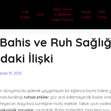
e
Reels Yorum
Irak
Sayfa
SMS
Liste
Çoğaltma
Kargo
Listesi
Onay
Hilesi Parasız
Bahis ve Ruh Sağlığ
daki İlişki
ziran 15, 2025
n dünyamızda giderek yaygınlaşan bir eğlence biçimi haline g
nda bıraktığı
ruhsal etkiler
göz ardı edilemeyecek kadar önem
yecan, kişiyi kısa süreliğine mutlu edebilir; fakat uzun vade
psikolojik sorunlar
yaratabilir. Bahis bağımlılığı, bireylerin sosyal 