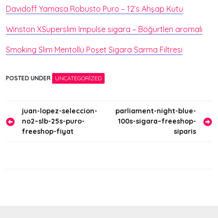
Davidoff Yamasa Robusto Puro – 12’s Ahşap Kutu
Winston XSuperslim Impulse sigara – Böğürtlen aromalı
Smoking Slim Mentollü Poşet Sigara Sarma Filtresi
POSTED UNDER
UNCATEGORIZED
Yazı
juan-lopez-seleccion-
parliament-night-blue-
no2–slb-25s-puro-
100s-sigara–freeshop-
gezinmesi
freeshop-fiyat
siparis