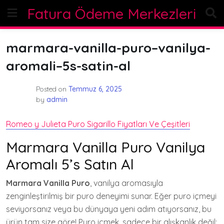
Skip
Fatura Ödeme Merkezleri
to
content
marmara-vanilla-puro–vanilya-
aromali–5s-satin-al
Posted on
Temmuz 6, 2025
by
admin
Romeo y Julieta Puro Sigarillo Fiyatları Ve Çeşitleri
Marmara Vanilla Puro Vanilya
Aromalı 5’s Satın Al
Marmara Vanilla Puro
, vanilya aromasıyla
zenginleştirilmiş bir puro deneyimi sunar. Eğer puro içmeyi
seviyorsanız veya bu dünyaya yeni adım atıyorsanız, bu
ürün tam size göre! Puro içmek, sadece bir alışkanlık değil;