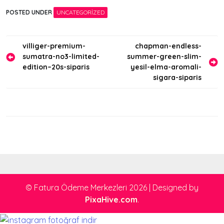
POSTED UNDER
UNCATEGORIZED
Yazı
villiger-premium-
chapman-endless-
sumatra-no3-limited-
summer-green-slim-
gezinmesi
edition–20s-siparis
yesil-elma-aromali-
sigara-siparis
© Fatura Ödeme Merkezleri 2026
|
Designed by
PixaHive.com
.