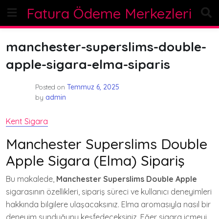
Skip
Fatura Ödeme Merkezleri
to
content
manchester-superslims-double-
apple-sigara-elma-siparis
Posted on
Temmuz 6, 2025
by
admin
Kent Sigara
Manchester Superslims Double
Apple Sigara (Elma) Sipariş
Bu makalede,
Manchester Superslims Double Apple
sigarasının özellikleri, sipariş süreci ve kullanıcı deneyimleri
hakkında bilgilere ulaşacaksınız. Elma aromasıyla nasıl bir
deneyim sunduğunu keşfedeceksiniz. Eğer sigara içmeyi