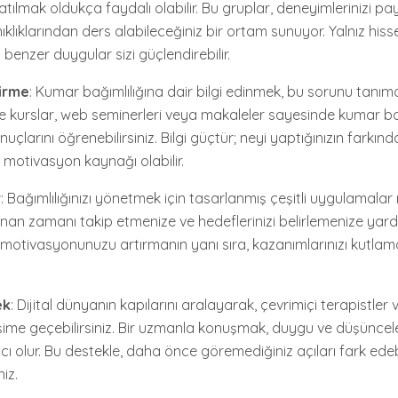
tılmak oldukça faydalı olabilir. Bu gruplar, deneyimlerinizi pa
ıklıklarından ders alabileceğiniz bir ortam sunuyor. Yalnız hisse
benzer duygular sizi güçlendirebilir.
dirme
: Kumar bağımlılığına dair bilgi edinmek, bu sorunu tanı
ine kurslar, web seminerleri veya makaleler sayesinde kumar ba
nuçlarını öğrenebilirsiniz. Bilgi güçtür; neyi yaptığınızın farkı
 motivasyon kaynağı olabilir.
r
: Bağımlılığınızı yönetmek için tasarlanmış çeşitli uygulamalar
an zamanı takip etmenize ve hedeflerinizi belirlemenize yardı
, motivasyonunuzu artırmanın yanı sıra, kazanımlarınızı kutlama
ek
: Dijital dünyanın kapılarını aralayarak, çevrimiçi terapistler
işime geçebilirsiniz. Bir uzmanla konuşmak, duygu ve düşüncele
ı olur. Bu destekle, daha önce göremediğiniz açıları fark ede
niz.