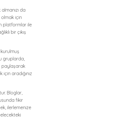
k almanızı da
 olmak için
 platformlar ile
ıklı bir çıkış
e kurulmuş
Bu gruplarda,
zi paylaşarak
k için aradığınız
r. Bloglar,
usunda fikir
mek, ilerlemenize
gelecekteki