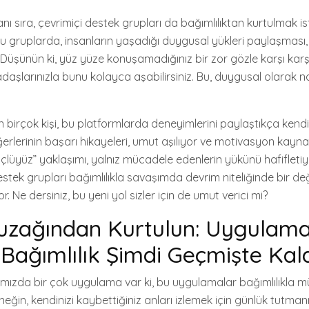
 sıra, çevrimiçi destek grupları da bağımlılıktan kurtulmak is
Bu gruplarda, insanların yaşadığı duygusal yükleri paylaşması
 Düşünün ki, yüz yüze konuşamadığınız bir zor gözle karşı karş
daşlarınızla bunu kolayca aşabilirsiniz. Bu, duygusal olarak nası
 birçok kişi, bu platformlarda deneyimlerini paylaştıkça kendi
ğerlerinin başarı hikayeleri, umut aşılıyor ve motivasyon kaynak
üçlüyüz” yaklaşımı, yalnız mücadele edenlerin yükünü hafifletiyo
tek grupları bağımlılıkla savaşımda devrim niteliğinde bir değ
. Ne dersiniz, bu yeni yol sizler için de umut verici mi?
uzağından Kurtulun: Uygulama
Bağımlılık Şimdi Geçmişte Kala
larımızda bir çok uygulama var ki, bu uygulamalar bağımlılıkla m
eğin, kendinizi kaybettiğiniz anları izlemek için günlük tutman