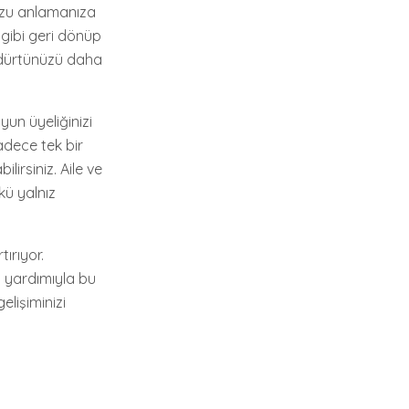
nuzu anlamanıza
 gibi geri dönüp
 dürtünüzü daha
yun üyeliğinizi
adece tek bir
lirsiniz. Aile ve
kü yalnız
ırıyor.
n yardımıyla bu
elişiminizi
: