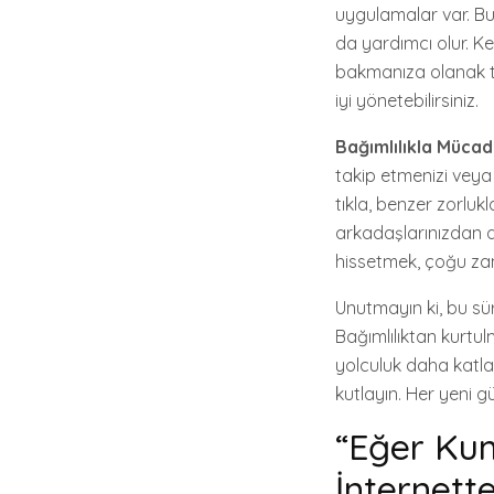
uygulamalar var. Bu
da yardımcı olur. Ke
bakmanıza olanak t
iyi yönetebilirsiniz.
Bağımlılıkla Müca
takip etmenizi veya
tıkla, benzer zorlukl
arkadaşlarınızdan d
hissetmek, çoğu zam
Unutmayın ki, bu sü
Bağımlılıktan kurtul
yolculuk daha katlan
kutlayın. Her yeni g
“Eğer Ku
İnternett