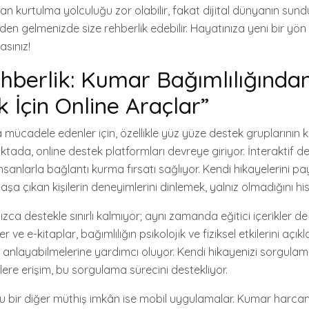
an kurtulma yolculuğu zor olabilir, fakat dijital dünyanın sun
en gelmenizde size rehberlik edebilir. Hayatınıza yeni bir yön
asınız!
Rehberlik: Kumar Bağımlılığında
 İçin Online Araçlar”
 mücadele edenler için, özellikle yüz yüze destek gruplarının ka
noktada, online destek platformları devreye giriyor. İnteraktif de
sanlarla bağlantı kurma fırsatı sağlıyor. Kendi hikayelerini p
aşa çıkan kişilerin deneyimlerini dinlemek, yalnız olmadığını hiss
lnızca destekle sınırlı kalmıyor; aynı zamanda eğitici içerikler 
r ve e-kitaplar, bağımlılığın psikolojik ve fiziksel etkilerini açık
i anlayabilmelerine yardımcı oluyor. Kendi hikayenizi sorgula
iklere erişim, bu sorgulama sürecini destekliyor.
u bir diğer müthiş imkân ise mobil uygulamalar. Kumar harcam