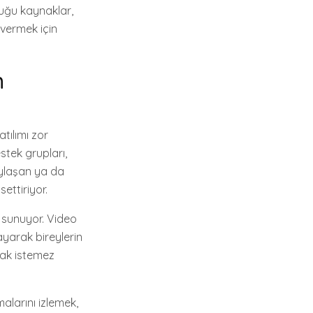
duğu kaynaklar,
 vermek için
n
tılımı zor
stek grupları,
aylaşan ya da
ettiriyor.
de sunuyor. Video
layarak bireylerin
mak istemez
alarını izlemek,