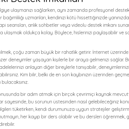
 bilgiye ulaşmanızı sağlarken, aynı zamanda profesyonel deste
bağımlılığı uzmanları, kendinizi kötü hissettiğinizde yanınızda
api seansları, anlık sohbetler veya videolu destek imkanı sunan
ulaşmak oldukça kolay. Böylece, hislerinizi paylaşabilir ve sağl
bilmek, çoğu zaman büyük bir rahatlık getirir. İnternet üzerind
nzer deneyimler yaşayan kişilerle bir araya gelmenizi sağlar. 
adelelerinizi anlayan diğer bireylerle tanışabilir, deneyimlerini
abilirsiniz. Kim bilir, belki de en son kaybınızın üzerinden geçme
bulacaksınız.
onusunda bir adım atmak için birçok çevrimiçi kaynak mevcuttu
ar sayesinde, bu sorunun üstesinden nasıl gelebileceğiniz kon
 Bilgileri tüketirken, kendi durumunuza uygun stratejiler geliştir
Unutmayın, her kayıp bir ders olabilir ve bu dersleri öğrenmek, 
irebilir.