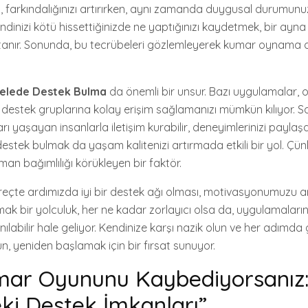
, farkındalığınızı artırırken, aynı zamanda duygusal durumu
ndinizi kötü hissettiğinizde ne yaptığınızı kaydetmek, bir ayna
anır. Sonunda, bu tecrübeleri gözlemleyerek kumar oynama
delede Destek Bulma
da önemli bir unsur. Bazı uygulamalar, o
 destek gruplarına kolay erişim sağlamanızı mümkün kılıyor. S
arı yaşayan insanlarla iletişim kurabilir, deneyimlerinizi paylaşabi
estek bulmak da yaşam kalitenizi artırmada etkili bir yol. Çün
an bağımlılığı körükleyen bir faktör.
reçte ardımızda iyi bir destek ağı olması, motivasyonumuzu art
mak bir yolculuk, her ne kadar zorlayıcı olsa da, uygulamaları
ılabilir hale geliyor. Kendinize karşı nazik olun ve her adımda g
ün, yeniden başlamak için bir fırsat sunuyor.
mar Oyununu Kaybediyorsanız
eki Destek İmkanları”