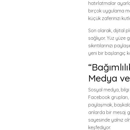
hatırlatmalar ayarl
birçok uygulama mev
küçük zaferinizi ku
Son olarak, dijital 
sağlıyor. Yüz yüze 
sıkıntılarınızı payla
yeni bir başlangıç k
“Bağımlıl
Medya ve 
Sosyal medya, bilgi 
Facebook grupları, 
paylaşmak, başkalar
anlarda bir mesaj 
sayesinde yalnız ol
keşfediyor.