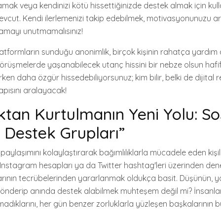
amak veya kendinizi kötü hissettiğinizde destek almak için kul
cut. Kendi ilerlemenizi takip edebilmek, motivasyonunuzu artı
tlamayı unutmamalısınız!
platformların sunduğu anonimlik, birçok kişinin rahatça yardım 
görüşmelerde yaşanabilecek utanç hissini bir nebze olsun hafifl
şırken daha özgür hissedebiliyorsunuz; kim bilir, belki de dijital re
apısını aralayacak!
ıktan Kurtulmanın Yeni Yolu: So
Destek Grupları”
paylaşımını kolaylaştırarak bağımlılıklarla mücadele eden kişile
Instagram hesapları ya da Twitter hashtag'leri üzerinden dene
ının tecrübelerinden yararlanmak oldukça basit. Düşünün, yaln
gönderip anında destek alabilmek muhteşem değil mi? İnsanla
madıklarını, her gün benzer zorluklarla yüzleşen başkalarının