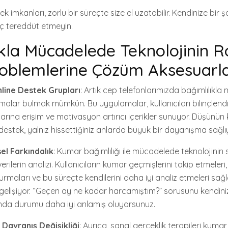
k imkanları, zorlu bir süreçte size el uzatabilir. Kendinize bir 
iç tereddüt etmeyin.
ıkla Mücadelede Teknolojinin Ro
oblemlerine Çözüm Aksesuarla
line Destek Grupları
: Artık cep telefonlarımızda bağımlılıkla
alar bulmak mümkün. Bu uygulamalar, kullanıcıları bilinçlendi
arına erişim ve motivasyon artırıcı içerikler sunuyor. Düşünün k
 destek, yalnız hissettiğiniz anlarda büyük bir dayanışma sağlı
isel Farkındalık
: Kumar bağımlılığı ile mücadelede teknolojinin 
l verilerin analizi. Kullanıcıların kumar geçmişlerini takip etmeler
maları ve bu süreçte kendilerini daha iyi analiz etmeleri sağl
 gelişiyor. “Geçen ay ne kadar harcamıştım?” sorusunu kendini
nda durumu daha iyi anlamış oluyorsunuz.
 Davranış Değişikliği
: Ayrıca, sanal gerçeklik terapileri kumar 