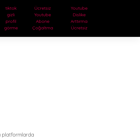
tiktok
Ücretsiz
Youtube
gizli
Youtube
Dislike
profil
Abone
Arttırma
görme
Çoğaltma
Ücretsiz
lı platformlarda