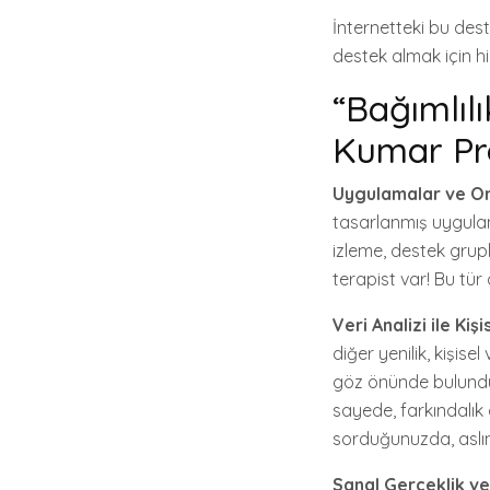
İnternetteki bu deste
destek almak için h
“Bağımlıl
Kumar Pr
Uygulamalar ve On
tasarlanmış uygulam
izleme, destek grupl
terapist var! Bu tür
Veri Analizi ile Kiş
diğer yenilik, kişise
göz önünde bulundur
sayede, farkındalık
sorduğunuzda, aslı
Sanal Gerçeklik ve