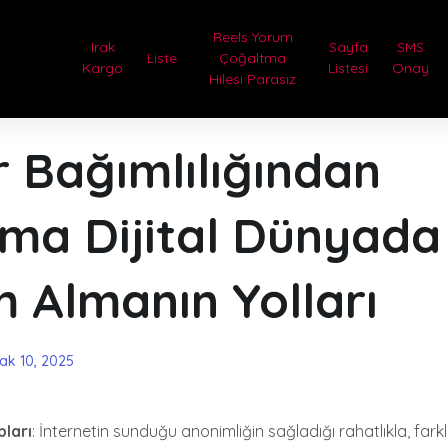
e
Reels Yorum
Irak
Sayfa
SMS
Liste
Çoğaltma
Kargo
Listesi
Onay
Hilesi Parasız
 Bağımlılığından
lma Dijital Dünyada
 Almanın Yolları
ak 10, 2025
ları
: İnternetin sunduğu anonimliğin sağladığı rahatlıkla, fark