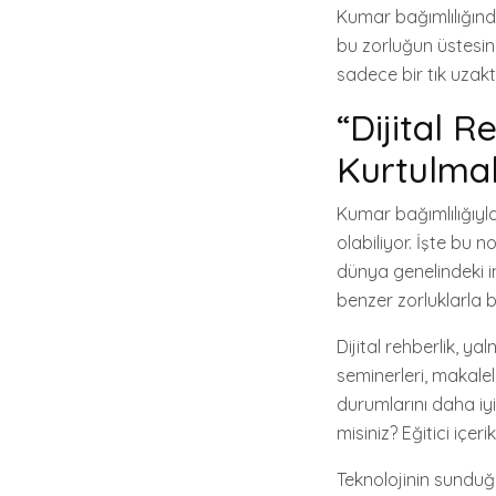
Kumar bağımlılığınd
bu zorluğun üstesind
sadece bir tık uzakt
“Dijital 
Kurtulmak
Kumar bağımlılığıyla
olabiliyor. İşte bu 
dünya genelindeki in
benzer zorluklarla b
Dijital rehberlik, ya
seminerleri, makalele
durumlarını daha iy
misiniz? Eğitici içer
Teknolojinin sunduğ