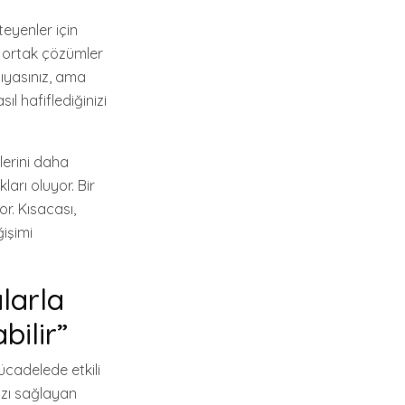
teyenler için
, ortak çözümler
ıyasınız, ama
l hafiflediğinizi
lerini daha
ları oluyor. Bir
r. Kısacası,
işimi
larla
bilir”
ücadelede etkili
ızı sağlayan