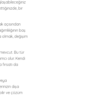
ylaşabileceğiniz
ttiğinizde, bir
mak açısından
ğımlılığının baş
nda olmak, değişim
 mevcut. Bu tür
mcı olur. Kendi
 fırsatı da
 veya
rinizin dışa
bilir ve çözüm