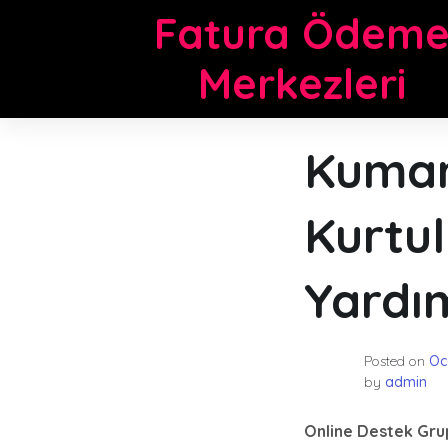
Skip
Fatura Ödem
to
content
Merkezleri
Kumar
Kurtu
Yardım
Posted on
Oc
by
admin
Online Destek Grup