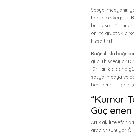
Sosyal medyanın yanı
harika bir kaynak. 
bulması sağlanıyor.
online gruptaki arka
hissettirir!
Bağımlılıkla boğuşan
güçlü hissediyor. Di
tür “birlikte daha g
sosyal medya ve des
beraberinde getiriyor
“Kumar T
Güçlenen 
Artık akıllı telefon
araçlar sunuyor. Örn