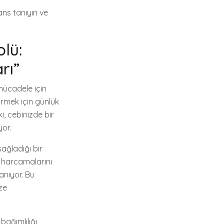
şans tanıyın ve
lü:
rı”
 mücadele için
rmek için günlük
i, cebinizde bir
yor.
sağladığı bir
i, harcamalarını
anıyor. Bu
ze
bağımlılığı