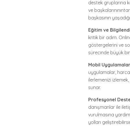
destek gruplarına ka
ve başkalarınınıntan
başkasının yaşadığı 
Eğitim ve Bilgilen
kritik bir adım. Onl
göstergelerini ve so
sürecinde büyük bir
Mobil Uygulamala
uygulamalar, harcan
ilerlemenizi izlemek
sunar.
Profesyonel Dest
danışmanlar ile ilet
vurulmasına yardımc
yolları geliştirebilirsi