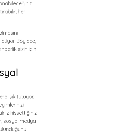
lanabileceğiniz
rabilir; her
almasını
etiyor. Böylece,
hberlik sizin için
syal
re ışık tutuyor.
yimlerinizi
ız hissettiğiniz
r, sosyal medya
 bulunduğunu