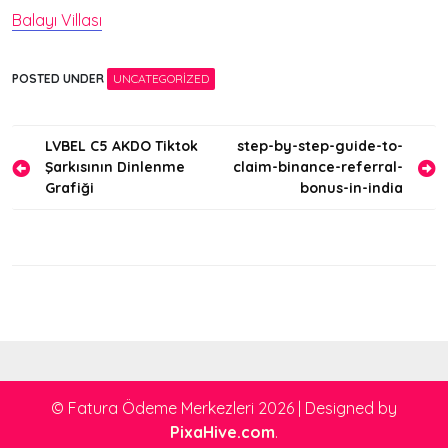
Balayı Villası
POSTED UNDER
UNCATEGORIZED
Yazı
LVBEL C5 AKDO Tiktok
step-by-step-guide-to-
Şarkısının Dinlenme
claim-binance-referral-
gezinmesi
Grafiği
bonus-in-india
© Fatura Ödeme Merkezleri 2026
|
Designed by
PixaHive.com
.