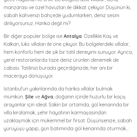
manzarası ve özel havuzları ile dikkat çekiyor. Düşünün ki,
sabah kahvenizi bahçede yudumlarken, deniz sesini
dinliyorsunuz. Harika değil mi?
Bir diğer popüler bölge ise
Antalya
. Özellikle Kaş ve
Kalkan, lüks villaları ile öne çıkıyor. Bu bölgelerdeki villalar,
hem konforlu hem de şık bir tatil deneyimi sunuyor. Ayrıca,
yerel restoranlarda taze deniz ürünleri denemek de
cabası. Tatilinizi burada geçirdiğinizde, her anı bir
maceraya dönüşüyor.
İstanbul’un yakınlarında da harika villalar bulmak
mümkün.
Şile
ve
Ağva
, doğanın içinde huzurlu bir kaçış
arayanlar için ideal. Sakin bir ortamda, göl kenarında bir
villa kiralamak, şehir hayatının karmaşasından
uzaklaşmak için mükemmel bir fırsat. Düşünsenize, sabah
yürüyüşü yapıp, gün batımında göl kenarında oturmak…