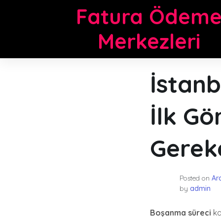
Skip
Fatura Ödem
to
content
Merkezleri
İstanb
İlk G
Gerek
Posted on
Ar
by
admin
Boşanma süreci
ka