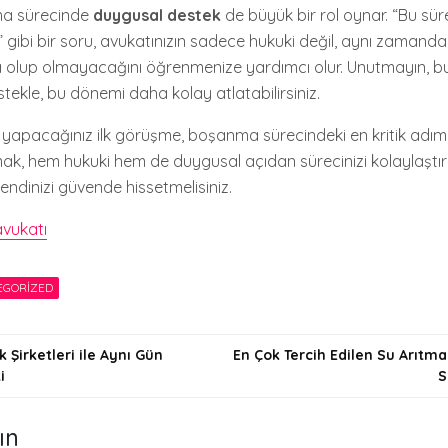
ma sürecinde
duygusal destek
de büyük bir rol oynar. “Bu sür
” gibi bir soru, avukatınızın sadece hukuki değil, aynı zamand
 olup olmayacağını öğrenmenize yardımcı olur. Unutmayın, bu
stekle, bu dönemi daha kolay atlatabilirsiniz.
a yapacağınız ilk görüşme, boşanma sürecindeki en kritik adımla
ak, hem hukuki hem de duygusal açıdan sürecinizi kolaylaştırı
kendinizi güvende hissetmelisiniz.
vukatı
EGORIZED
k Şirketleri ile Aynı Gün
En Çok Tercih Edilen Su Arıtma
i
S
i
ın