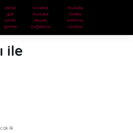
tiktok
Ücretsiz
Youtube
gizli
Youtube
Dislike
profil
Abone
Arttırma
görme
Çoğaltma
Ücretsiz
 ile
cak ilk