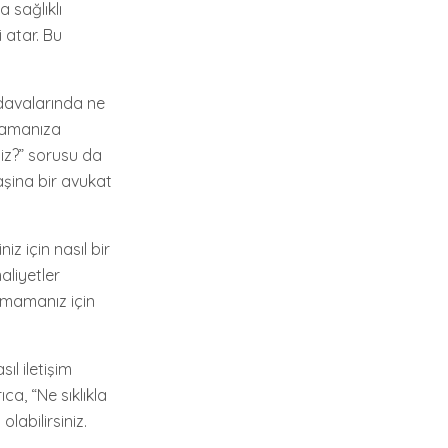
 sağlıklı
i atar. Bu
davalarında ne
nlamanıza
iz?” sorusu da
aşina bir avukat
iz için nasıl bir
aliyetler
aşmamanız için
ıl iletişim
ca, “Ne sıklıkla
labilirsiniz.