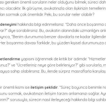
 gereken önemli soruların neler olduğunu bilmek, süreci daha
 olacaktır. İlk görüşme, avukatınızla olan ilişkinizin temellerin
rı sormak çok önemlidir. Peki, bu sorular neler olabilir?
 deneyimi
hakkında bilgi edinmelisiniz. “Daha önce boşanma 
r?” diye sorabilirsiniz. Bu, avukatın alanındaki uzmanlığını a
 Ayrıca, “Benim durumuma benzer davalarla ne kadar ilgilendin
. Her boşanma davası farklıdır, bu yüzden kişisel durumunuza 
retlendirme
yapısını öğrenmek de kritik bir adımdır. “Hizmetlerin
nuz?” ve “Ücretleriniz neye göre belirleniyor?” gibi sorularla, m
ayışa sahip olabilirsiniz. Bu, ileride sürpriz masraflarla karşıl
r önemli kısmı ise
iletişim şeklidir
. “Süreç boyunca benimle nas
unu sormak, avukatınızın iletişim tarzını anlamanızı sağlar. Ayrı
rim?” sorusuyla, sürecin nasıl ilerleyeceği hakkında bilgi sahibi o