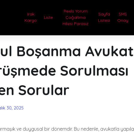
e
Reels Yorum
Irak
Sayfa
SMS
Liste
Çoğaltma
Kargo
Listesi
Onay
Hilesi Parasız
ul Boşanma Avukatı
örüşmede Sorulması
en Sorular
alık 30, 2025
rmaşık ve duygusal bir dönemdir. Bu nedenle, avukatla yapıla