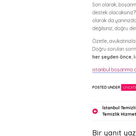
Son olarak, boşan
destek olacaksınız?
olarak da yanınızda
değilsiniz; doğru de
Özetle, avukatınızl
Doğru soruları sorm
her şeyden önce
, 
istanbul boşanma a
POSTED UNDER
UNCAT
Yazı
İstanbul Temizli
Temizlik Hizmet
gezinmes
Bir yanıt yaz