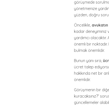
görüşmede sorulması
yönetmenize yardımcı
yüzden, doğru sorula
Öncelikle,
avukatın
kadar deneyiminiz va
yardımcı olacaktır.
önemli bir noktadır
bulmak önemlidir.
Bunun yanı sıra,
üc
ücret talep ediyorsu
hakkında net bir anl
önemlidir.
Görüşmenin bir diğe
kuracaksınız?” sorus
güncellemeler alabili