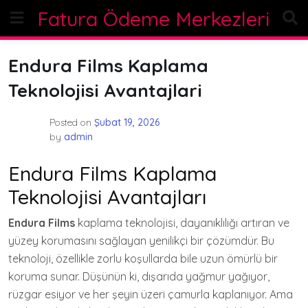
Skip
Fatura Ödeme Merkezleri
to
content
Endura Films Kaplama
Teknolojisi Avantajlari
Posted on
Şubat 19, 2026
by
admin
Endura Films Kaplama
Teknolojisi Avantajları
Endura Films
kaplama teknolojisi, dayanıklılığı artıran ve
yüzey korumasını sağlayan yenilikçi bir çözümdür. Bu
teknoloji, özellikle zorlu koşullarda bile uzun ömürlü bir
koruma sunar. Düşünün ki, dışarıda yağmur yağıyor,
rüzgar esiyor ve her şeyin üzeri çamurla kaplanıyor. Ama