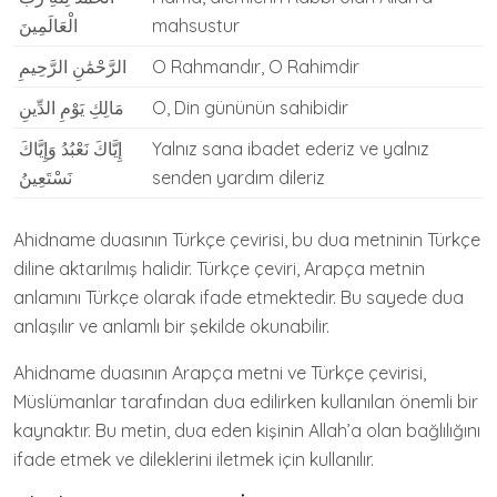
الْعَالَمِينَ
mahsustur
الرَّحْمَٰنِ الرَّحِيمِ
O Rahmandır, O Rahimdir
مَالِكِ يَوْمِ الدِّينِ
O, Din gününün sahibidir
إِيَّاكَ نَعْبُدُ وَإِيَّاكَ
Yalnız sana ibadet ederiz ve yalnız
نَسْتَعِينُ
senden yardım dileriz
Ahidname duasının Türkçe çevirisi, bu dua metninin Türkçe
diline aktarılmış halidir. Türkçe çeviri, Arapça metnin
anlamını Türkçe olarak ifade etmektedir. Bu sayede dua
anlaşılır ve anlamlı bir şekilde okunabilir.
Ahidname duasının Arapça metni ve Türkçe çevirisi,
Müslümanlar tarafından dua edilirken kullanılan önemli bir
kaynaktır. Bu metin, dua eden kişinin Allah’a olan bağlılığını
ifade etmek ve dileklerini iletmek için kullanılır.