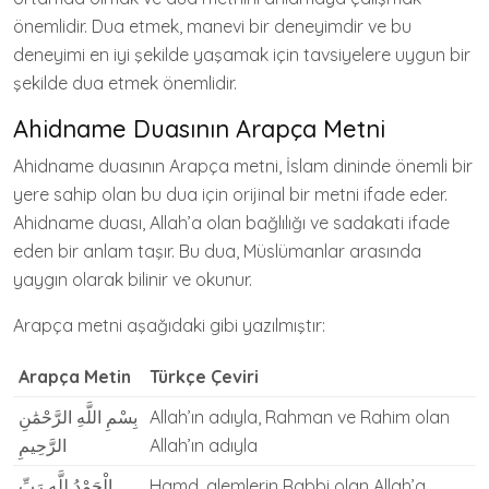
önemlidir. Dua etmek, manevi bir deneyimdir ve bu
deneyimi en iyi şekilde yaşamak için tavsiyelere uygun bir
şekilde dua etmek önemlidir.
Ahidname Duasının Arapça Metni
Ahidname duasının Arapça metni, İslam dininde önemli bir
yere sahip olan bu dua için orijinal bir metni ifade eder.
Ahidname duası, Allah’a olan bağlılığı ve sadakati ifade
eden bir anlam taşır. Bu dua, Müslümanlar arasında
yaygın olarak bilinir ve okunur.
Arapça metni aşağıdaki gibi yazılmıştır:
Arapça Metin
Türkçe Çeviri
بِسْمِ اللَّهِ الرَّحْمَٰنِ
Allah’ın adıyla, Rahman ve Rahim olan
الرَّحِيمِ
Allah’ın adıyla
الْحَمْدُ لِلَّهِ رَبِّ
Hamd, alemlerin Rabbi olan Allah’a