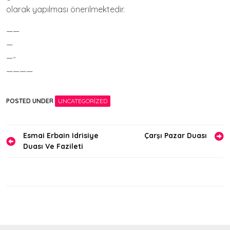
olarak yapılması önerilmektedir.
——
—
—-
————
POSTED UNDER
UNCATEGORIZED
Yazı
Esmai Erbain Idrisiye
Çarşı Pazar Duası
Duası Ve Fazileti
gezinmesi