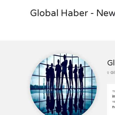
Global Haber - Ne
G
Gl
T
i
Y
n