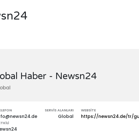
wsn24
lobal Haber - Newsn24
obal
ELEFON
SERVIS ALANLARI
WEBSITE
nfo@newsn24.de
Global
https://newsn24.de/tr/
ETKILI
ewsn24